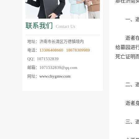
那在济南
一、逝
联系我们
Contact Us
逝者在火
地址：济南市长清区万德镇境内
给墓园进
电话：
13306408660 18678309989
死亡证明
QQ：1071532839
邮箱：1071532839@qq.com
网址：
www.chygmw.com
二、逝
逝者身前
三、逝者