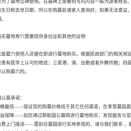
了墓地立碑使用。在墓碑上需要刻写的内容一般为逝者姓名、
的生日和去世日期，所以在购墓前请家人查询好，如果无法查证
期。
墓地寿穴需要提供身份证和其他的证明
墓穴使用人还健在即进行墓地购买。根据民政部门的相关规定，
是患有医学上认可的绝症；三是港、澳、台胞或者外籍侨胞；四
葬认购墓穴的。
园公墓承诺：
墓价格最低——保证您的购墓价格低于其它任何渠道，在享受墓园
户权益保障——如您通过慈航园公墓网进行墓地购买，发现服务与
免费上门接送——需前往墓园进行实地参观的，请与我们联系 ，联系电话： 