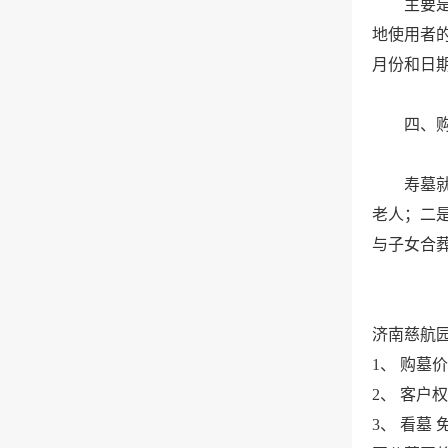
主要是为
地使用者
月份和日
四、购买
寿墓就是
老人；二
与子女合
济南慈航
1、 购
2、 客
3、 看墓 