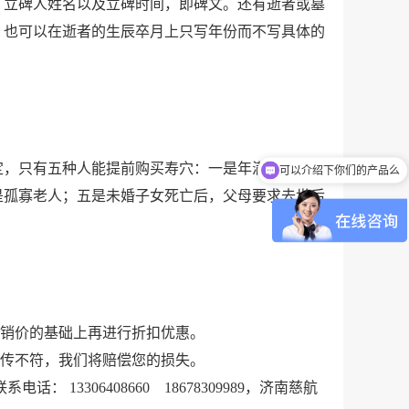
立碑人姓名以及立碑时间，即碑文。还有逝者或墓
，也可以在逝者的生辰卒月上只写年份而不写具体的
可以介绍下你们的产品么
只有五种人能提前购买寿穴：一是年满80周岁的
你们是怎么收费的呢
是孤寡老人；五是未婚子女死亡后，父母要求去世后
直销价的基础上再进行折扣优惠。
宣传不符，我们将赔偿您的损失。
13306408660 18678309989，济南慈航