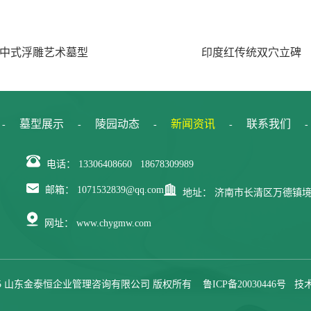
中式浮雕艺术墓型
印度红传统双穴立碑
墓型展示
陵园动态
新闻资讯
联系我们
-
-
-
-
-
电话：
13306408660 18678309989
邮箱：
1071532839@qq.com
地址：
济南市长清区万德镇
网址：
www.chygmw.com
 © 2025 山东金泰恒企业管理咨询有限公司 版权所有
鲁ICP备20030446号
技术