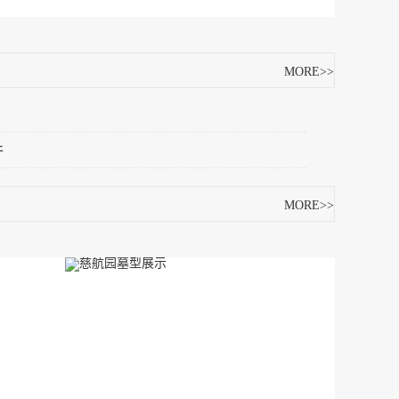
MORE>>
件
MORE>>