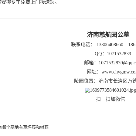
将安排专车免费上门接送您。
济南慈航园公墓
联系电话： 13306408660 1867
QQ：1071532839
邮箱：1071532839@qq.c
网址：
www.chygmw.c
陵园位置：济南市长清区万
扫一扫加微信
济南哪个墓地有草坪葬和树葬