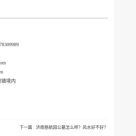
8309989
om
om
德镇境内
下一篇 : 济南慈航园公墓怎么样？风水好不好？