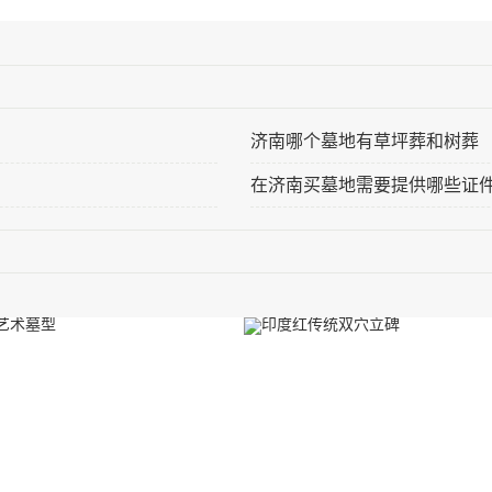
济南哪个墓地有草坪葬和树葬
在济南买墓地需要提供哪些证