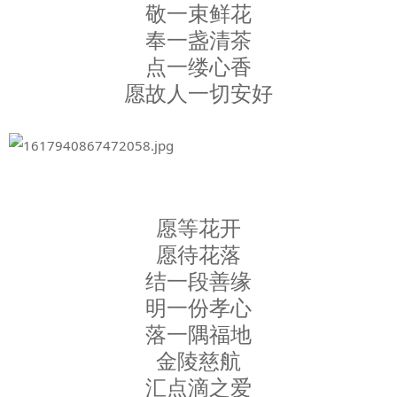
敬一束鲜花
奉一盏清茶
点一缕心香
愿故人一切安好
愿等花开
愿待花落
结一段善缘
明一份孝心
落一隅福地
金陵慈航
汇点滴之爱