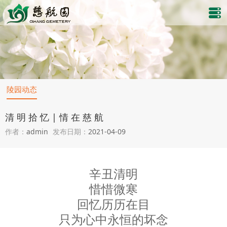
陵园动态
清 明 拾 忆 | 情 在 慈 航
作者：
admin
发布日期：
2021-04-09
辛丑清明
惜惜微寒
回忆历历在目
只为心中永恒的坏念